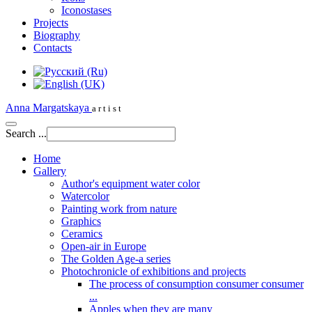
Iconostases
Projects
Biography
Сontacts
Anna Margatskaya
a r t i s t
Search ...
Home
Gallery
Author's equipment water color
Watercolor
Painting work from nature
Graphics
Сeramics
Open-air in Europe
The Golden Age-a series
Photochronicle of exhibitions and projects
The process of consumption consumer consumer
...
Apples when they are many