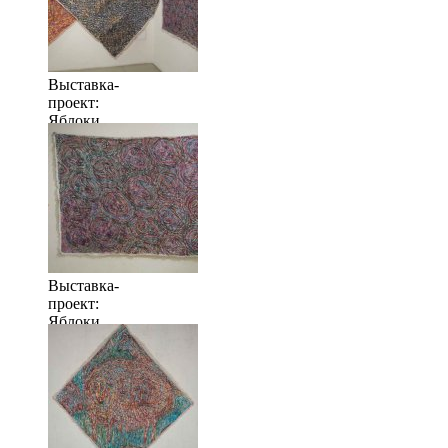
Выставка-
проект:
Яблоки
когда их
много
Выставка-
проект:
Яблоки
когда их
много