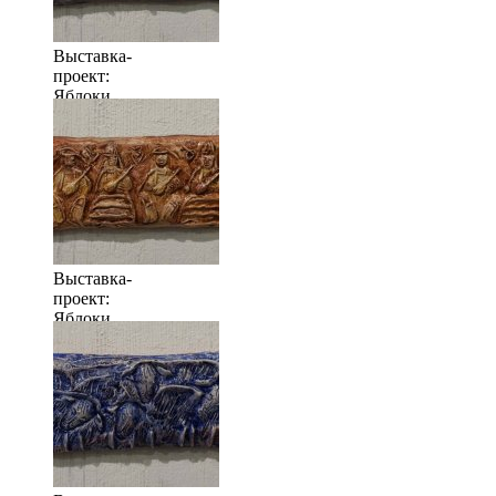
Выставка-
проект:
Яблоки
когда их
много
Выставка-
проект:
Яблоки
когда их
много