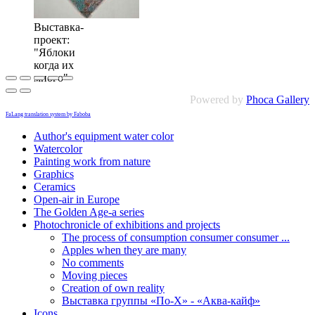
Выставка-
проект:
"Яблоки
когда их
много"
Powered by
Phoca Gallery
FaLang translation system by Faboba
Author's equipment water color
Watercolor
Painting work from nature
Graphics
Сeramics
Open-air in Europe
The Golden Age-a series
Photochronicle of exhibitions and projects
The process of consumption consumer consumer ...
Apples when they are many
No comments
Moving pieces
Creation of own reality
Выставка группы «По-Х» - «Аква-кайф»
Icons