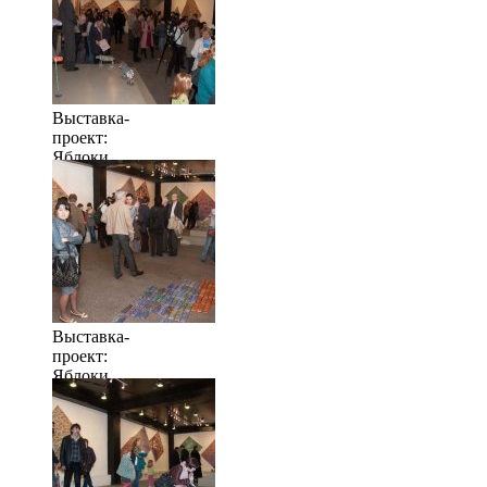
Выставка-
проект:
Яблоки
когда их
много
Выставка-
проект:
Яблоки
когда их
много