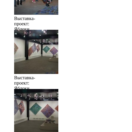
Выставка-
проект:
Яблоки
когда их
много
Выставка-
проект:
Яблоки
когда их
много