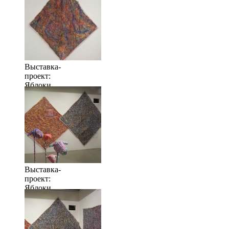
много
Выставка-
проект:
Яблоки
когда их
много
Выставка-
проект:
Яблоки
когда их
много