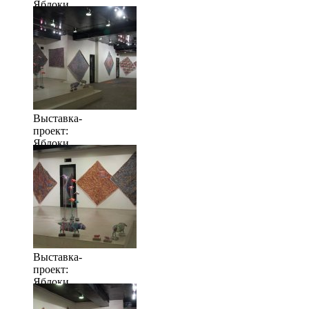
Яблоки
когда их
много
Выставка-
проект:
Яблоки
когда их
много
Выставка-
проект:
Яблоки
когда их
много