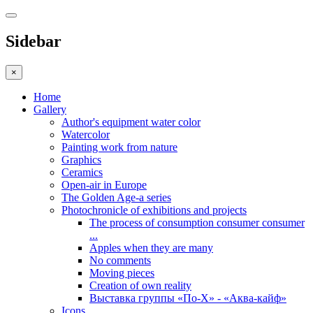
Sidebar
×
Home
Gallery
Author's equipment water color
Watercolor
Painting work from nature
Graphics
Сeramics
Open-air in Europe
The Golden Age-a series
Photochronicle of exhibitions and projects
The process of consumption consumer consumer
...
Apples when they are many
No comments
Moving pieces
Creation of own reality
Выставка группы «По-Х» - «Аква-кайф»
Icons