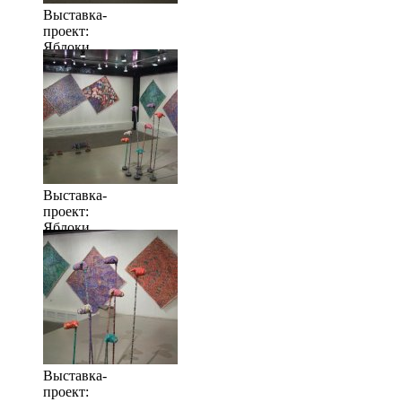
Выставка-
проект:
Яблоки
когда их
много
Выставка-
проект:
Яблоки
когда их
много
Выставка-
проект: