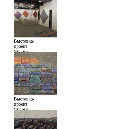
много
Выставка-
проект:
Яблоки
когда их
много
Выставка-
проект:
Яблоки
когда их
много