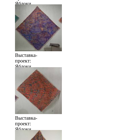
Яблоки
когда их
много
Выставка-
проект:
Яблоки
когда их
много
Выставка-
проект:
Яблоки
когда их