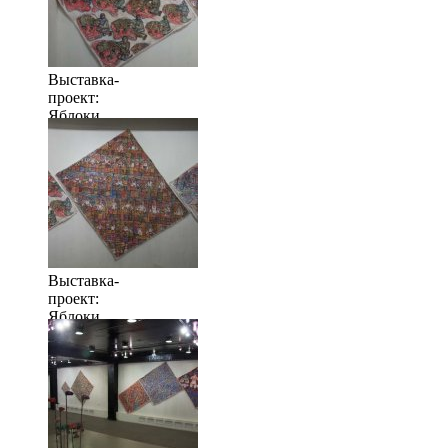
Выставка-
проект:
Яблоки
когда их
много
Выставка-
проект:
Яблоки
когда их
много