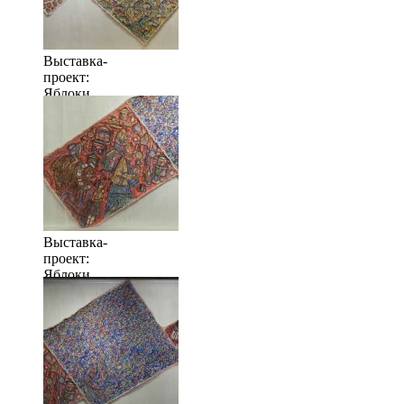
Выставка-
проект:
Яблоки
когда их
много
Выставка-
проект:
Яблоки
когда их
много