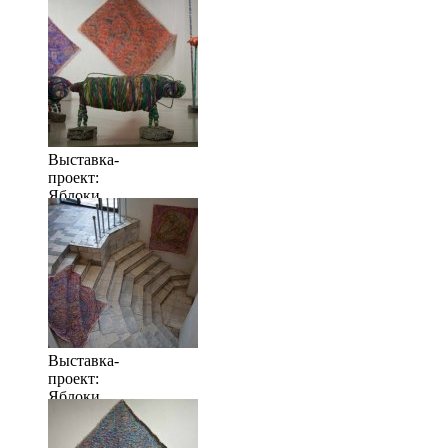
когда их
много
Выставка-
проект:
Яблоки
когда их
много
Выставка-
проект:
Яблоки
когда их
много