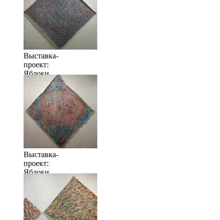
Выставка-
проект:
Яблоки
когда их
много
Выставка-
проект:
Яблоки
когда их
много