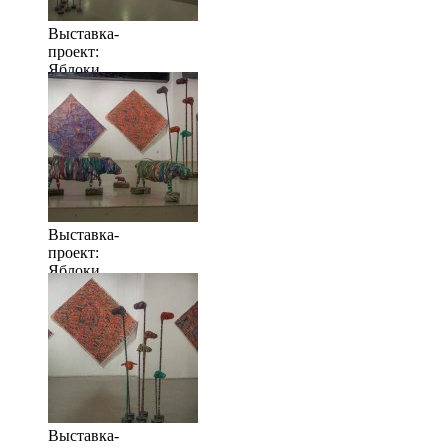
Выставка-
проект:
Яблоки
когда их
много
Выставка-
проект:
Яблоки
когда их
много
Выставка-