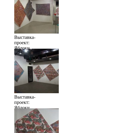
Выставка-
проект:
Яблоки
когда их
много
Выставка-
проект:
Яблоки
когда их
много